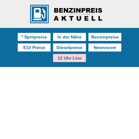
* Spritpreise
In der Nähe
Benzinpreise
E10 Preise
Dieselpreise
Newsroom
12 Uhr Live