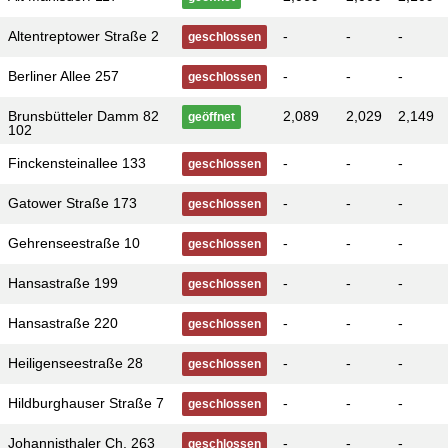
Altentreptower Straße 2
-
-
-
geschlossen
Berliner Allee 257
-
-
-
geschlossen
Brunsbütteler Damm 82
2,089
2,029
2,149
geöffnet
102
Finckensteinallee 133
-
-
-
geschlossen
Gatower Straße 173
-
-
-
geschlossen
Gehrenseestraße 10
-
-
-
geschlossen
Hansastraße 199
-
-
-
geschlossen
Hansastraße 220
-
-
-
geschlossen
Heiligenseestraße 28
-
-
-
geschlossen
Hildburghauser Straße 7
-
-
-
geschlossen
Johannisthaler Ch. 263
-
-
-
geschlossen