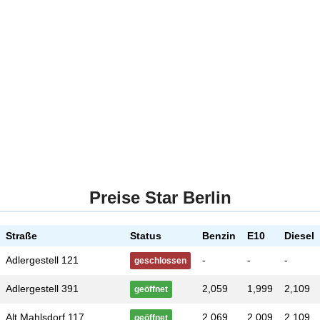
Preise Star Berlin
Straße
Status
Benzin
E10
Diesel
Adlergestell 121
-
-
-
geschlossen
Adlergestell 391
2,059
1,999
2,109
geöffnet
Alt Mahlsdorf 117
2,069
2,009
2,109
geöffnet