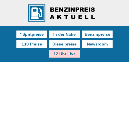
* Spritpreise
In der Nähe
Benzinpreise
E10 Preise
Dieselpreise
Newsroom
12 Uhr Live