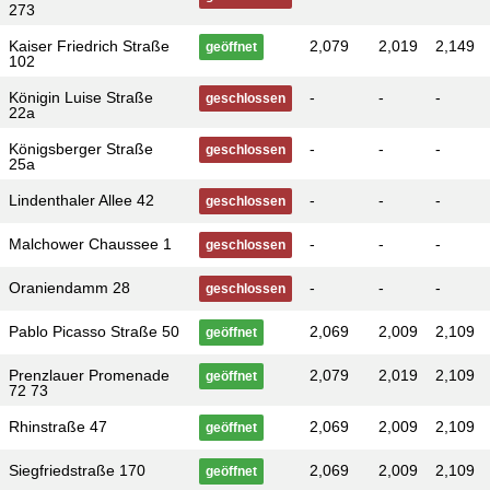
273
Kaiser Friedrich Straße
2,079
2,019
2,149
geöffnet
102
Königin Luise Straße
-
-
-
geschlossen
22a
Königsberger Straße
-
-
-
geschlossen
25a
Lindenthaler Allee 42
-
-
-
geschlossen
Malchower Chaussee 1
-
-
-
geschlossen
Oraniendamm 28
-
-
-
geschlossen
Pablo Picasso Straße 50
2,069
2,009
2,109
geöffnet
Prenzlauer Promenade
2,079
2,019
2,109
geöffnet
72 73
Rhinstraße 47
2,069
2,009
2,109
geöffnet
Siegfriedstraße 170
2,069
2,009
2,109
geöffnet