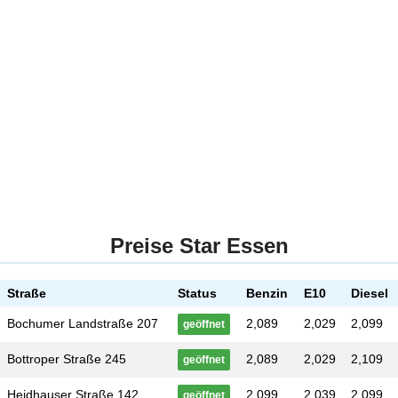
Preise Star Essen
Straße
Status
Benzin
E10
Diesel
Bochumer Landstraße 207
2,089
2,029
2,099
geöffnet
Bottroper Straße 245
2,089
2,029
2,109
geöffnet
Heidhauser Straße 142
2,099
2,039
2,099
geöffnet