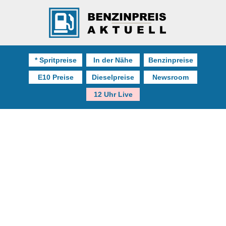
* Spritpreise
In der Nähe
Benzinpreise
E10 Preise
Dieselpreise
Newsroom
12 Uhr Live