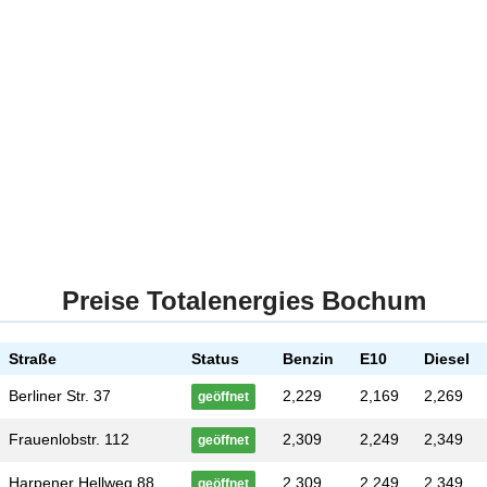
Preise Totalenergies Bochum
Straße
Status
Benzin
E10
Diesel
Berliner Str. 37
2,229
2,169
2,269
geöffnet
Frauenlobstr. 112
2,309
2,249
2,349
geöffnet
Harpener Hellweg 88
2,309
2,249
2,349
geöffnet