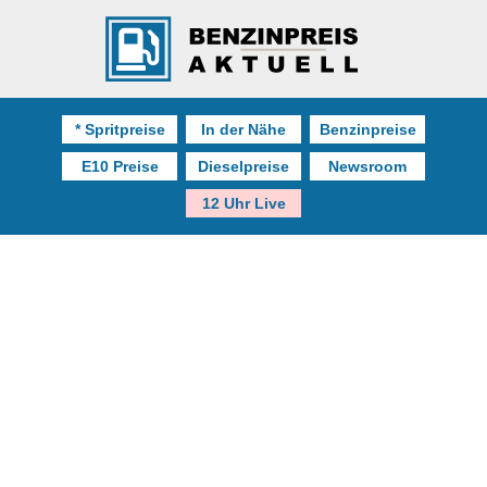
* Spritpreise
In der Nähe
Benzinpreise
E10 Preise
Dieselpreise
Newsroom
12 Uhr Live