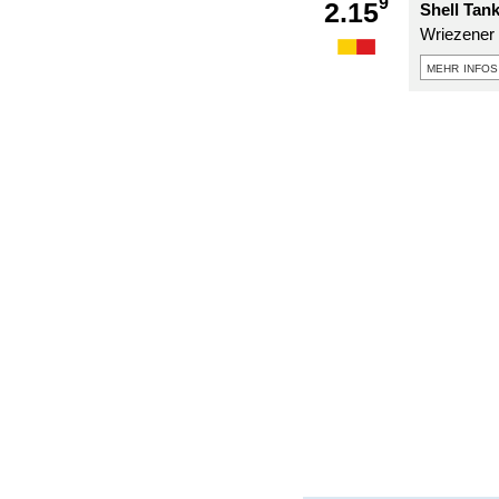
9
2.15
Shell Tank
Wriezener 
mehr infos