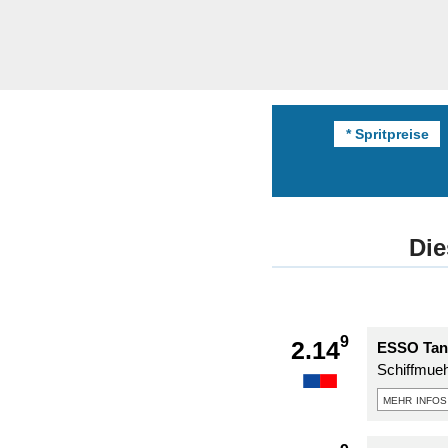
* Spritpreise
Die
9
2.14
ESSO Tank
Schiffmuehl
mehr infos