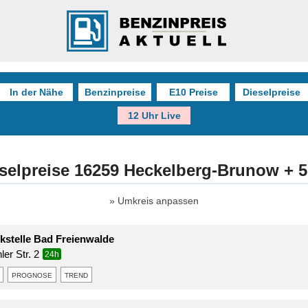
In der Nähe
Benzinpreise
E10 Preise
Dieselpreise
12 Uhr Live
selpreise 16259 Heckelberg-Brunow + 
Umkreis anpassen
stelle Bad Freienwalde
er Str. 2
24h
prognose
trend