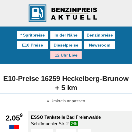
* Spritpreise
In der Nähe
Benzinpreise
E10 Preise
Dieselpreise
Newsroom
12 Uhr Live
E10-Preise 16259 Heckelberg-Brunow
+ 5 km
Umkreis anpassen
9
2.05
ESSO Tankstelle Bad Freienwalde
Schiffmuehler Str. 2
24h