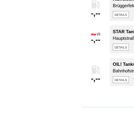
Brüggerfel
-,--
details
STAR Tank
-,--
Hauptstra
details
OIL! Tanks
Bahnhofst
-,--
details