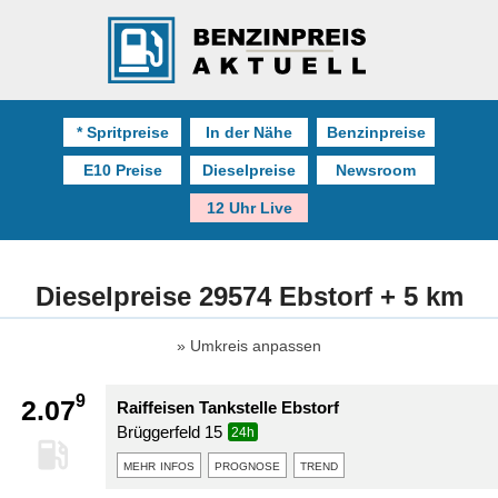
* Spritpreise
In der Nähe
Benzinpreise
E10 Preise
Dieselpreise
Newsroom
12 Uhr Live
Dieselpreise 29574 Ebstorf + 5 km
Umkreis anpassen
9
2.07
Raiffeisen Tankstelle Ebstorf
Brüggerfeld 15
24h
mehr infos
prognose
trend