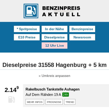
* Spritpreise
In der Nähe
Benzinpreise
E10 Preise
Dieselpreise
Newsroom
12 Uhr Live
Dieselpreise 31558 Hagenburg + 5 km
Umkreis anpassen
9
2.14
Rakelbusch Tankstelle Auhagen
Auf Dem Rähden 19 A
24h
mehr infos
prognose
trend