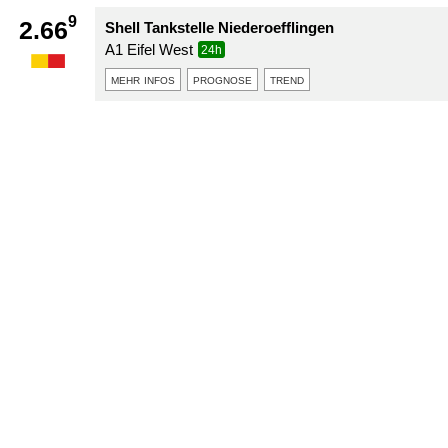
9
2.66
Shell Tankstelle Niederoefflingen
A1 Eifel West
24h
mehr infos
prognose
trend