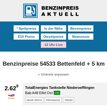
* Spritpreise
In der Nähe
Benzinpreise
E10 Preise
Dieselpreise
Newsroom
12 Uhr Live
Benzinpreise 54533 Bettenfeld + 5 km
Umkreis anpassen
9
2.62
TotalEnergies Tankstelle Niederoefflingen
Bab A48 Eifel Ost
24h
mehr infos
prognose
trend