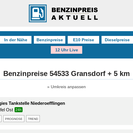
In der Nähe
Benzinpreise
E10 Preise
Dieselpreise
12 Uhr Live
Benzinpreise 54533 Gransdorf + 5 km
Umkreis anpassen
ies Tankstelle Niederoefflingen
fel Ost
24h
prognose
trend