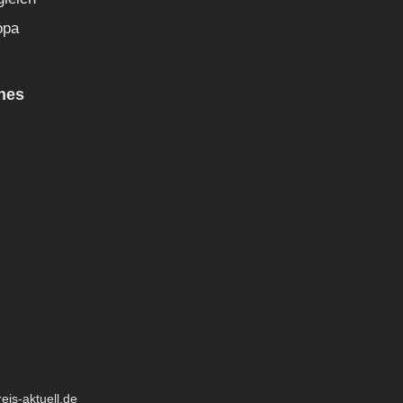
opa
hes
eis-aktuell.de