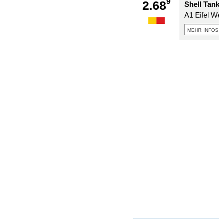
9
2.68
Shell Tank
A1 Eifel W
mehr infos