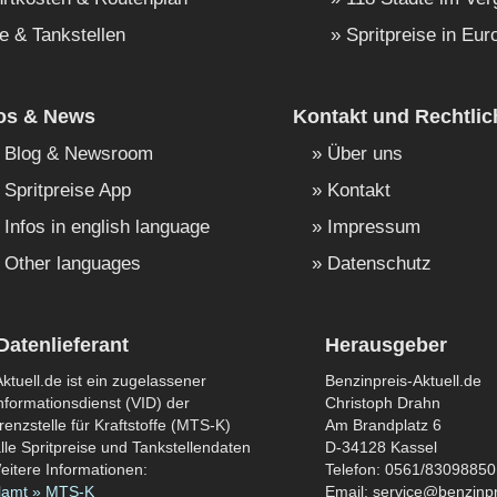
e & Tankstellen
Spritpreise in Eur
fos & News
Kontakt und Rechtlic
Blog & Newsroom
Über uns
Spritpreise App
Kontakt
Infos in english language
Impressum
Other languages
Datenschutz
Datenlieferant
Herausgeber
ktuell.de ist ein zugelassener
Benzinpreis-Aktuell.de
formationsdienst (VID) der
Christoph Drahn
enzstelle für Kraftstoffe (MTS-K)
Am Brandplatz 6
lle Spritpreise und Tankstellendaten
D-34128 Kassel
eitere Informationen:
Telefon: 0561/83098850
lamt » MTS-K
Email: service@benzinpr