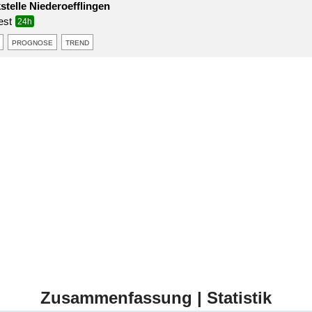
stelle Niederoefflingen
est
24h
prognose
trend
Zusammenfassung | Statistik