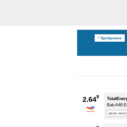
* Spritpreise
9
2.64
TotalEnerg
Bab A48 Ei
mehr infos