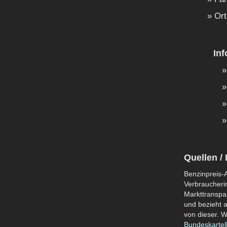
Ort
In
Quellen / 
Benzinpreis-A
Verbraucherin
Markttranspar
und bezieht a
von dieser. W
Bundeskartel