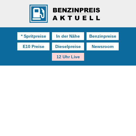
* Spritpreise
In der Nähe
Benzinpreise
E10 Preise
Dieselpreise
Newsroom
12 Uhr Live