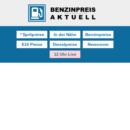
* Spritpreise
In der Nähe
Benzinpreise
E10 Preise
Dieselpreise
Newsroom
12 Uhr Live