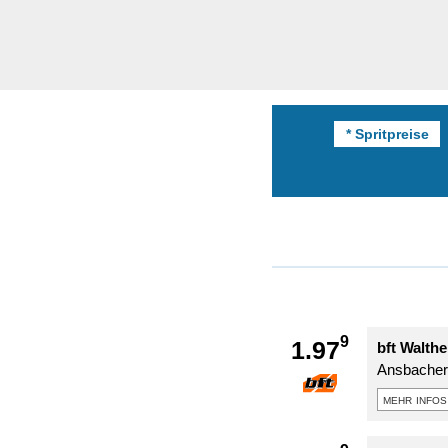
* Spritpreise
9
1.97
bft Walth
Ansbacher 
mehr infos