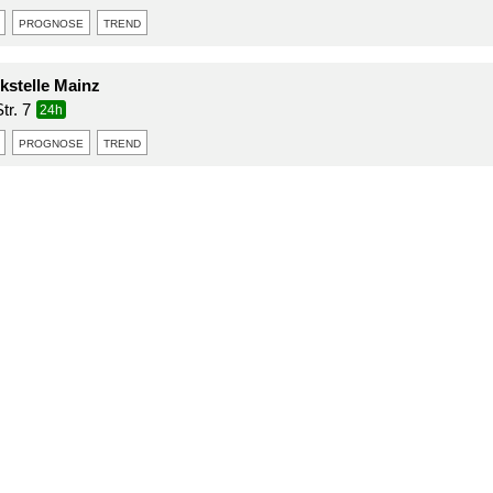
prognose
trend
stelle Mainz
r. 7
24h
prognose
trend