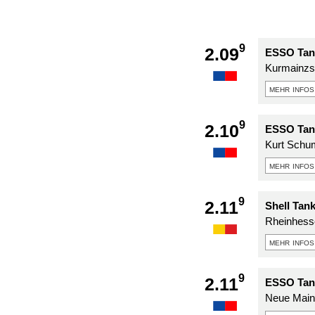
9
2.09
ESSO Tank
Kurmainzst
mehr infos
9
2.10
ESSO Tank
Kurt Schum
mehr infos
9
2.11
Shell Tank
Rheinhesse
mehr infos
9
2.11
ESSO Tank
Neue Mainz