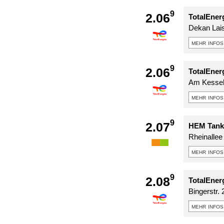
9
2.06
TotalEner
Dekan Lais
mehr infos
9
2.06
TotalEner
Am Kesselt
mehr infos
9
2.07
HEM Tanks
Rheinallee
mehr infos
9
2.08
TotalEner
Bingerstr. 
mehr infos