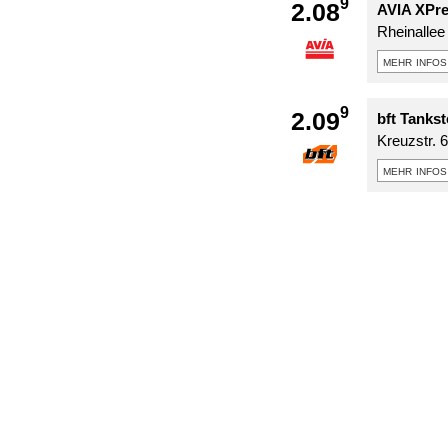
9
2.08
AVIA XPre
Rheinallee
mehr infos
9
2.09
bft Tankst
Kreuzstr. 
mehr infos