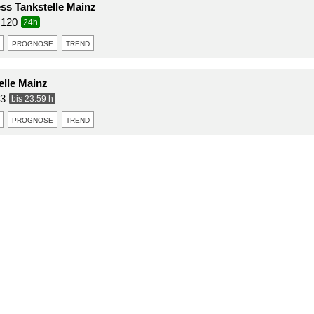
ss Tankstelle Mainz
 120
24h
prognose
trend
elle Mainz
63
bis 23:59 h
prognose
trend