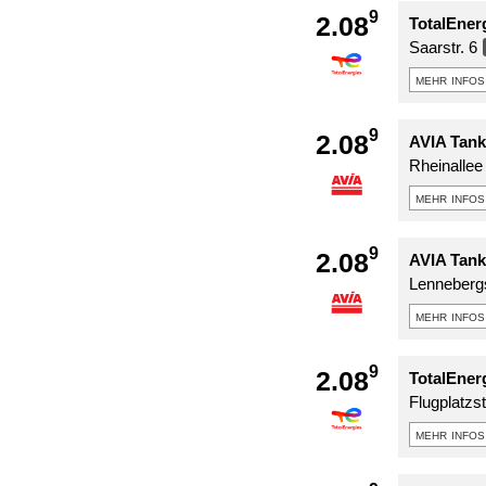
9
2.08
TotalEner
Saarstr. 6
mehr infos
9
2.08
AVIA Tank
Rheinallee
mehr infos
9
2.08
AVIA Tank
Lennebergs
mehr infos
9
2.08
TotalEner
Flugplatzst
mehr infos