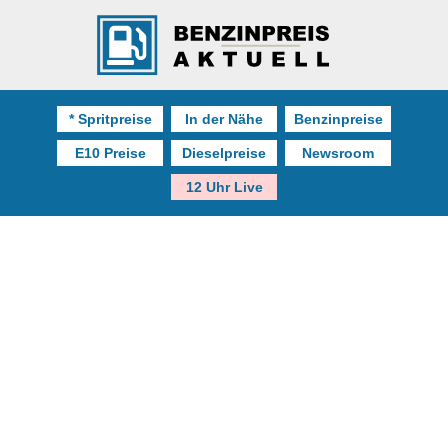
* Spritpreise
In der Nähe
Benzinpreise
E10 Preise
Dieselpreise
Newsroom
12 Uhr Live