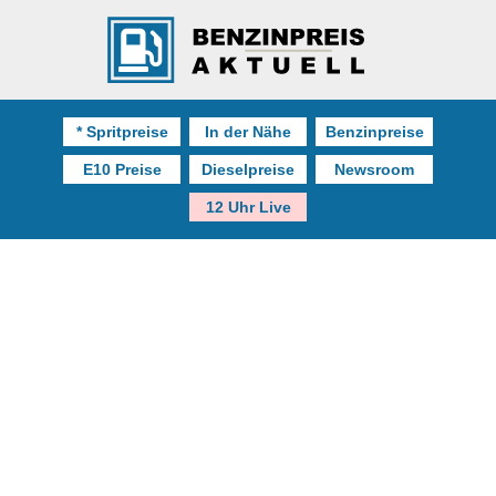
* Spritpreise
In der Nähe
Benzinpreise
E10 Preise
Dieselpreise
Newsroom
12 Uhr Live