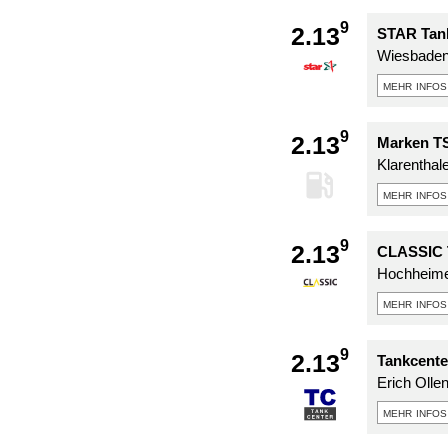
9
2.13
STAR Tank
Wiesbaden
mehr infos
9
2.13
Marken TS
Klarenthale
mehr infos
9
2.13
CLASSIC T
Hochheimer
mehr infos
9
2.13
Tankcente
Erich Olle
mehr infos