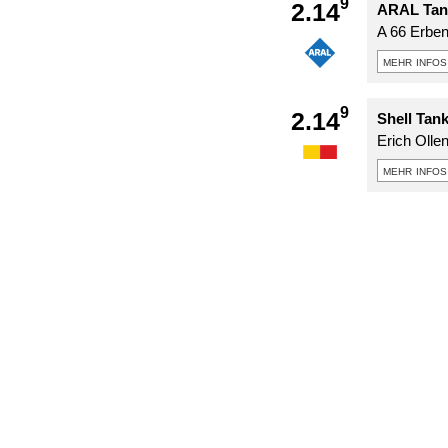
9
2.14
ARAL Tank
A 66 Erbe
mehr infos
9
2.14
Shell Tan
Erich Olle
mehr infos