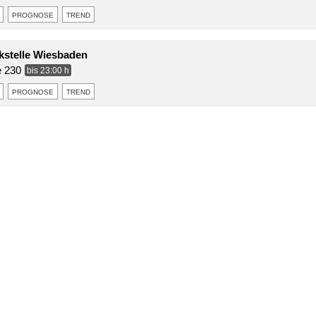
prognose
trend
stelle Wiesbaden
e 230
bis 23:00 h
prognose
trend