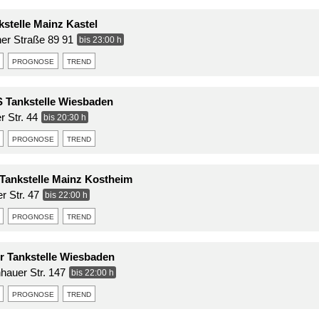
stelle Mainz Kastel
er Straße 89 91
bis 23:00 h
prognose
trend
 Tankstelle Wiesbaden
r Str. 44
bis 20:30 h
prognose
trend
ankstelle Mainz Kostheim
 Str. 47
bis 22:00 h
prognose
trend
r Tankstelle Wiesbaden
nhauer Str. 147
bis 22:00 h
prognose
trend