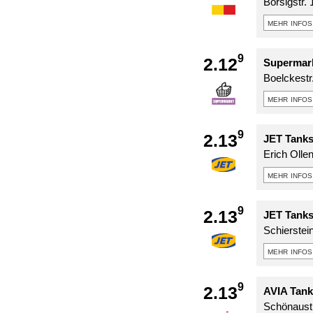
Borsigstr. 
mehr infos
9
2.12
Supermark
Boelckestr
mehr infos
9
2.13
JET Tanks
Erich Olle
mehr infos
9
2.13
JET Tanks
Schierstein
mehr infos
9
2.13
AVIA Tank
Schönaust