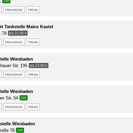
1
24h
prognose
trend
t Tankstelle Mainz Kastel
. 78
bis 21:00 h
prognose
trend
telle Wiesbaden
nhauer Str. 195
bis 23:00 h
prognose
trend
telle Wiesbaden
er Str. 54
24h
prognose
trend
stelle Wiesbaden
raße 78
24h