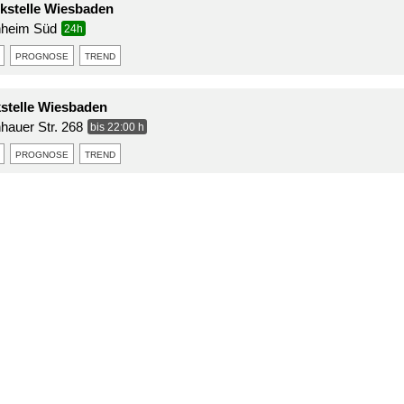
stelle Wiesbaden
nheim Süd
24h
prognose
trend
kstelle Wiesbaden
nhauer Str. 268
bis 22:00 h
prognose
trend