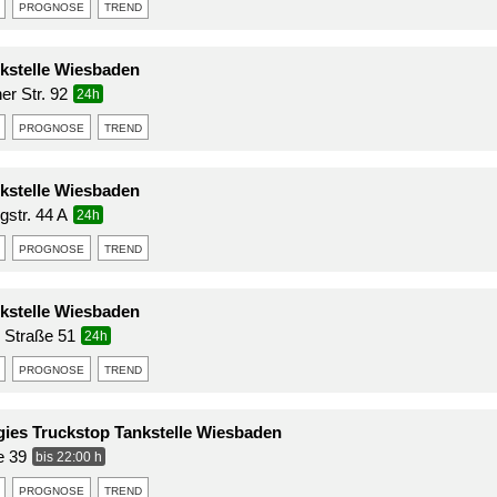
prognose
trend
stelle Wiesbaden
er Str. 92
24h
prognose
trend
stelle Wiesbaden
str. 44 A
24h
prognose
trend
stelle Wiesbaden
r Straße 51
24h
prognose
trend
gies Truckstop Tankstelle Wiesbaden
e 39
bis 22:00 h
prognose
trend