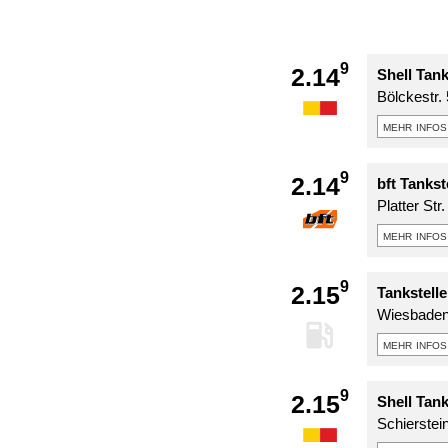
9
2.14
Shell Tank
Bölckestr.
mehr infos
9
2.14
bft Tanks
Platter Str
mehr infos
9
2.15
Tankstell
Wiesbaden
mehr infos
9
2.15
Shell Tan
Schierstein