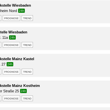
stelle Wiesbaden
nheim Nord
24h
prognose
trend
telle Wiesbaden
r. 11a
24h
prognose
trend
stelle Mainz Kastel
. 27
24h
prognose
trend
stelle Mainz Kostheim
r Straße 25
24h
prognose
trend