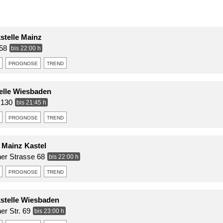
stelle Mainz
 58
bis 22:00 h
prognose
trend
telle Wiesbaden
. 130
bis 21:45 h
prognose
trend
e Mainz Kastel
er Strasse 68
bis 22:00 h
prognose
trend
kstelle Wiesbaden
er Str. 69
bis 23:00 h