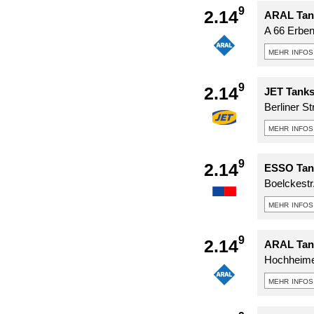
9
2.14
ARAL Tank
A 66 Erbe
mehr infos
9
2.14
JET Tanks
Berliner St
mehr infos
9
2.14
ESSO Tank
Boelckestr
mehr infos
9
2.14
ARAL Tank
Hochheime
mehr infos