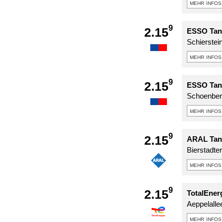
mehr infos
9
2.15
ESSO Tank
Schierstein
mehr infos
9
2.15
ESSO Tank
Schoenberg
mehr infos
9
2.15
ARAL Tank
Bierstadte
mehr infos
9
2.15
TotalEner
Aeppelalle
mehr infos