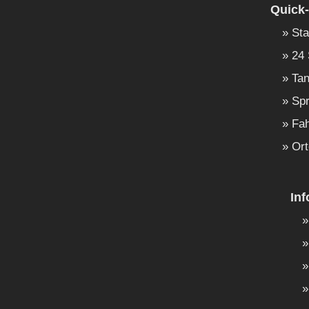
Quick-
Sta
24 
Tan
Spr
Fah
Ort
In