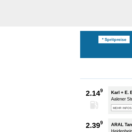
* Spritpreise
9
2.14
Karl + E.
Aalener Str
mehr infos
9
2.39
ARAL Tan
Heidenhei