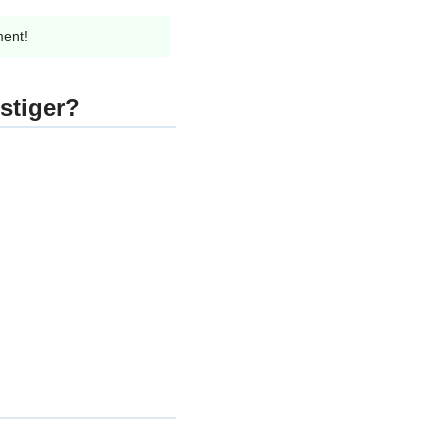
ment!
stiger?