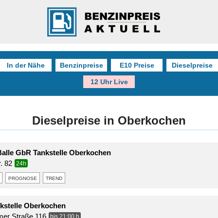
In der Nähe
Benzinpreise
E10 Preise
Dieselpreise
12 Uhr Live
Dieselpreise in Oberkochen
 Balle GbR Tankstelle Oberkochen
. 82
24h
prognose
trend
kstelle Oberkochen
mer Straße 116
bis 21:00 h