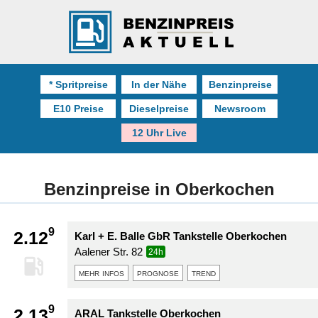
* Spritpreise
In der Nähe
Benzinpreise
E10 Preise
Dieselpreise
Newsroom
12 Uhr Live
Benzinpreise in Oberkochen
9
2.12
Karl + E. Balle GbR Tankstelle Oberkochen
Aalener Str. 82
24h
mehr infos
prognose
trend
9
2.13
ARAL Tankstelle Oberkochen