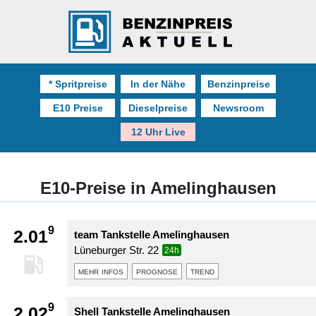
* Spritpreise
In der Nähe
Benzinpreise
E10 Preise
Dieselpreise
Newsroom
12 Uhr Live
E10-Preise in Amelinghausen
9
2.01
team Tankstelle Amelinghausen
Lüneburger Str. 22
24h
mehr infos
prognose
trend
9
2.02
Shell Tankstelle Amelinghausen