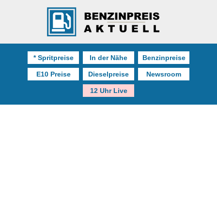
* Spritpreise
In der Nähe
Benzinpreise
E10 Preise
Dieselpreise
Newsroom
12 Uhr Live