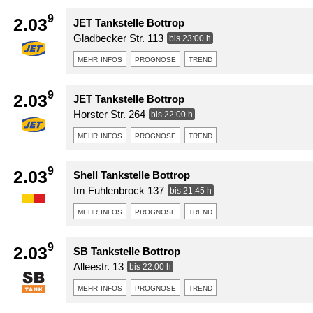
9
2.03
JET Tankstelle Bottrop
Gladbecker Str. 113
bis 23:00 h
mehr infos
prognose
trend
9
2.03
JET Tankstelle Bottrop
Horster Str. 264
bis 22:00 h
mehr infos
prognose
trend
9
2.03
Shell Tankstelle Bottrop
Im Fuhlenbrock 137
bis 21:45 h
mehr infos
prognose
trend
9
2.03
SB Tankstelle Bottrop
Alleestr. 13
bis 22:00 h
mehr infos
prognose
trend