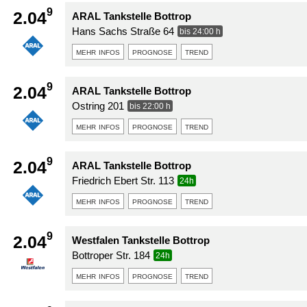
9
2.04
ARAL Tankstelle Bottrop
Hans Sachs Straße 64
bis 24:00 h
mehr infos
prognose
trend
9
2.04
ARAL Tankstelle Bottrop
Ostring 201
bis 22:00 h
mehr infos
prognose
trend
9
2.04
ARAL Tankstelle Bottrop
Friedrich Ebert Str. 113
24h
mehr infos
prognose
trend
9
2.04
Westfalen Tankstelle Bottrop
Bottroper Str. 184
24h
mehr infos
prognose
trend