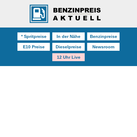
* Spritpreise
In der Nähe
Benzinpreise
E10 Preise
Dieselpreise
Newsroom
12 Uhr Live