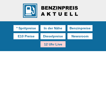
* Spritpreise
In der Nähe
Benzinpreise
E10 Preise
Dieselpreise
Newsroom
12 Uhr Live