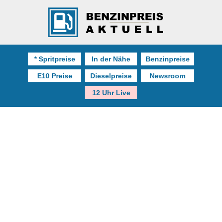
* Spritpreise
In der Nähe
Benzinpreise
E10 Preise
Dieselpreise
Newsroom
12 Uhr Live