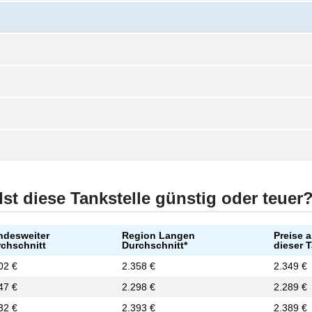
Ist diese Tankstelle günstig oder teuer
ndesweiter
Region Langen
Preise 
chschnitt
Durchschnitt*
dieser T
02 €
2.358 €
2.349 €
47 €
2.298 €
2.289 €
32 €
2.393 €
2.389 €