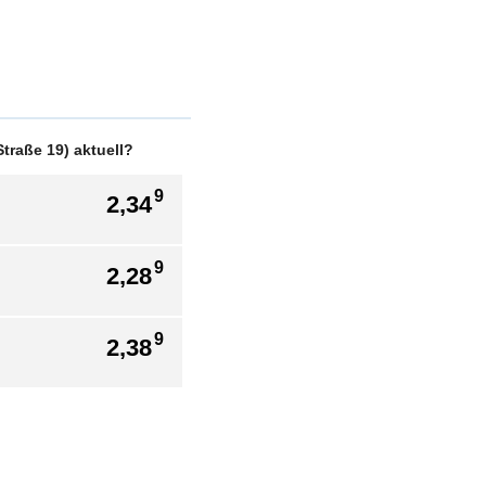
traße 19) aktuell?
9
2,34
9
2,28
9
2,38