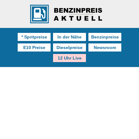
* Spritpreise
In der Nähe
Benzinpreise
E10 Preise
Dieselpreise
Newsroom
12 Uhr Live