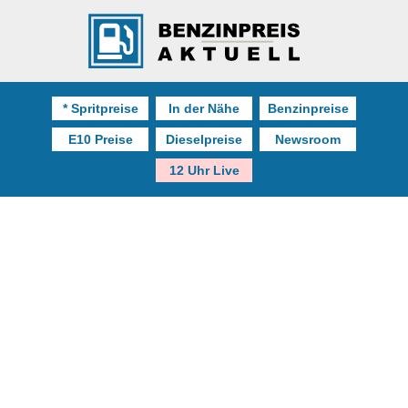
* Spritpreise
In der Nähe
Benzinpreise
E10 Preise
Dieselpreise
Newsroom
12 Uhr Live