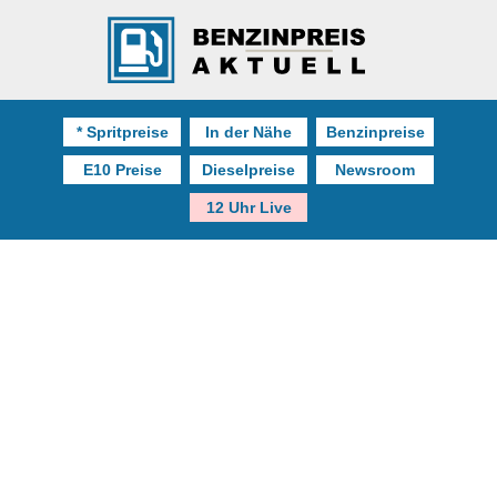
* Spritpreise
In der Nähe
Benzinpreise
E10 Preise
Dieselpreise
Newsroom
12 Uhr Live