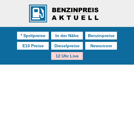
* Spritpreise
In der Nähe
Benzinpreise
E10 Preise
Dieselpreise
Newsroom
12 Uhr Live