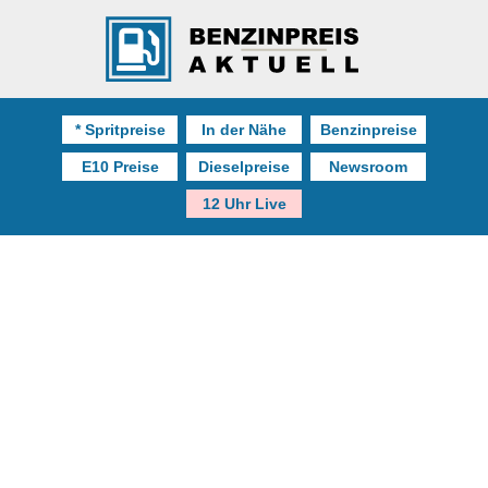
* Spritpreise
In der Nähe
Benzinpreise
E10 Preise
Dieselpreise
Newsroom
12 Uhr Live