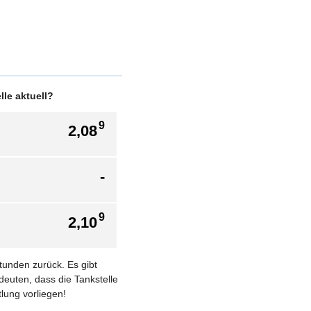
le aktuell?
9
2,08
-
9
2,10
Stunden zurück. Es gibt
deuten, dass die Tankstelle
lung vorliegen!