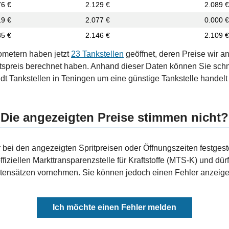
76 €
2.129 €
2.089 €
19 €
2.077 €
0.000 €
85 €
2.146 €
2.109 €
ometern haben jetzt
23 Tankstellen
geöffnet, deren Preise wir a
tspreis berechnet haben. Anhand dieser Daten können Sie schn
dt Tankstellen in Teningen um eine günstige Tankstelle handelt -
Die angezeigten Preise stimmen nicht?
bei den angezeigten Spritpreisen oder Öffnungszeiten festgeste
fiziellen Markttransparenzstelle für Kraftstoffe (MTS-K) und dürf
ensätzen vornehmen. Sie können jedoch einen Fehler anzeigen
Ich möchte einen Fehler melden