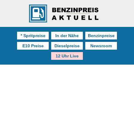
* Spritpreise
In der Nähe
Benzinpreise
E10 Preise
Dieselpreise
Newsroom
12 Uhr Live