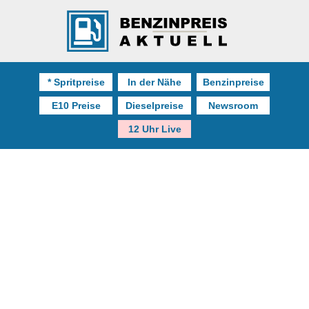
* Spritpreise
In der Nähe
Benzinpreise
E10 Preise
Dieselpreise
Newsroom
12 Uhr Live