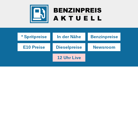
* Spritpreise
In der Nähe
Benzinpreise
E10 Preise
Dieselpreise
Newsroom
12 Uhr Live