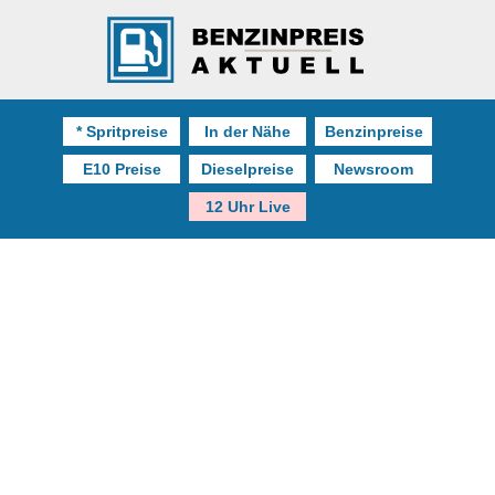
* Spritpreise
In der Nähe
Benzinpreise
E10 Preise
Dieselpreise
Newsroom
12 Uhr Live