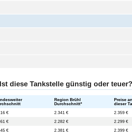
Ist diese Tankstelle günstig oder teuer
ndesweiter
Region Brühl
Preise a
rchschnitt
Durchschnitt*
dieser T
316 €
2.341 €
2.359 €
261 €
2.282 €
2.299 €
345 €
2.381 €
2.399 €