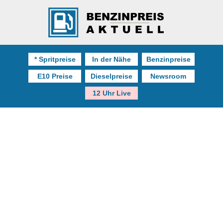
* Spritpreise
In der Nähe
Benzinpreise
E10 Preise
Dieselpreise
Newsroom
12 Uhr Live