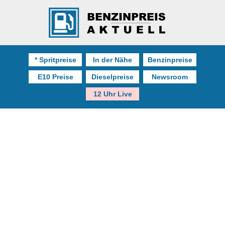
* Spritpreise
In der Nähe
Benzinpreise
E10 Preise
Dieselpreise
Newsroom
12 Uhr Live