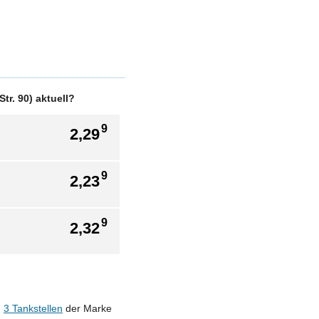
tr. 90) aktuell?
9
2,29
9
2,23
9
2,32
n
3 Tankstellen
der Marke