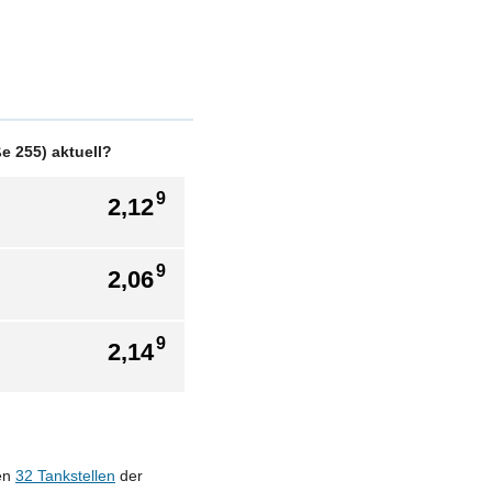
e 255) aktuell?
9
2,12
9
2,06
9
2,14
len
32 Tankstellen
der