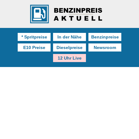
* Spritpreise
In der Nähe
Benzinpreise
E10 Preise
Dieselpreise
Newsroom
12 Uhr Live