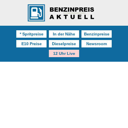
* Spritpreise
In der Nähe
Benzinpreise
E10 Preise
Dieselpreise
Newsroom
12 Uhr Live