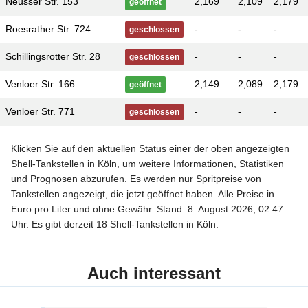
Neusser Str. 153
2,169
2,109
2,179
geöffnet
Roesrather Str. 724
-
-
-
geschlossen
Schillingsrotter Str. 28
-
-
-
geschlossen
Venloer Str. 166
2,149
2,089
2,179
geöffnet
Venloer Str. 771
-
-
-
geschlossen
Klicken Sie auf den aktuellen Status einer der oben angezeigten
Shell-Tankstellen in Köln, um weitere Informationen, Statistiken
und Prognosen abzurufen. Es werden nur Spritpreise von
Tankstellen angezeigt, die jetzt geöffnet haben. Alle Preise in
Euro pro Liter und ohne Gewähr. Stand: 8. August 2026, 02:47
Uhr. Es gibt derzeit 18 Shell-Tankstellen in Köln.
Auch interessant