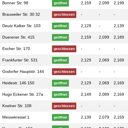
Bonner Str. 98
2,159
2,099
2,199
geöffnet
Brauweiler Str. 30 32
-
-
-
geschlossen
Deutz Kalker Str. 103
2,129
-
2,139
geöffnet
Duerener Str. 415
2,159
2,099
2,189
geöffnet
Escher Str. 170
-
-
-
geschlossen
Frankfurter Str. 531
2,129
2,069
2,169
geöffnet
Godorfer Hauptstr. 144
-
-
-
geschlossen
Heidestr. 146 150
2,129
2,069
2,169
geöffnet
Hugo Eckener Str. 27a
2,149
2,089
2,169
geöffnet
Koelner Str. 108
-
-
-
geschlossen
Messekreisel 1
2,139
2,079
2,159
geöffnet