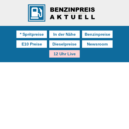
* Spritpreise
In der Nähe
Benzinpreise
E10 Preise
Dieselpreise
Newsroom
12 Uhr Live