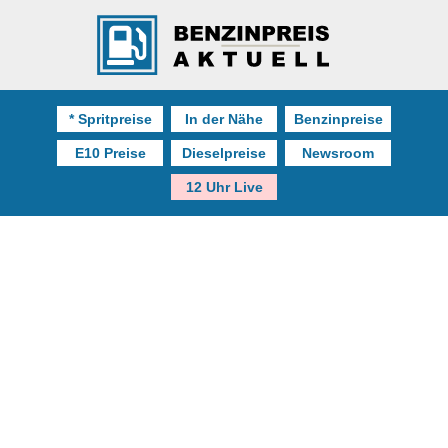
* Spritpreise
In der Nähe
Benzinpreise
E10 Preise
Dieselpreise
Newsroom
12 Uhr Live