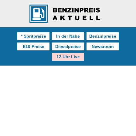
* Spritpreise
In der Nähe
Benzinpreise
E10 Preise
Dieselpreise
Newsroom
12 Uhr Live