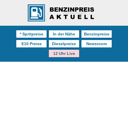
* Spritpreise
In der Nähe
Benzinpreise
E10 Preise
Dieselpreise
Newsroom
12 Uhr Live