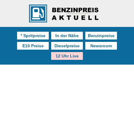
* Spritpreise
In der Nähe
Benzinpreise
E10 Preise
Dieselpreise
Newsroom
12 Uhr Live