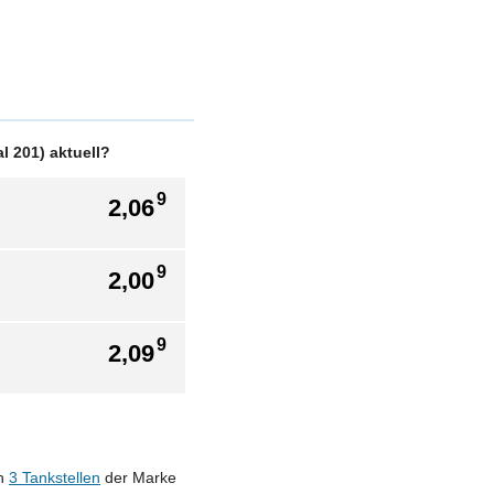
l 201) aktuell?
9
2,06
9
2,00
9
2,09
en
3 Tankstellen
der Marke