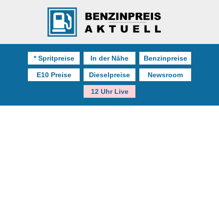
* Spritpreise
In der Nähe
Benzinpreise
E10 Preise
Dieselpreise
Newsroom
12 Uhr Live